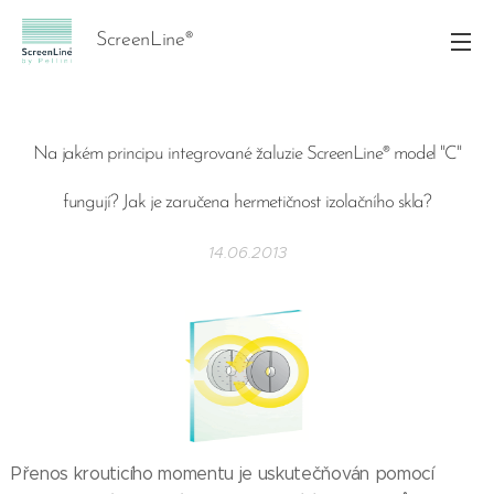
ScreenLine®
Na jakém principu integrované žaluzie ScreenLine® model "C"
fungují? Jak je zaručena hermetičnost izolačního skla?
14.06.2013
Přenos krouticího momentu je uskutečňován pomocí