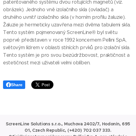
patentovaného systému dvou rotujících magnetů (viz.
obrázek). Jednoho vně izolačního skla (ovladač) a
druhého uvnitř izolačního skla (v horním profilu žaluzie).
Žaluzie je hermeticky uzavřena mezi dvěma tabulemi skla.
Tento systém pojmenovaný ScreenLine® byl světu
poprvé představen v roce 1992 koncernem Pellini SpA,
světovým lídrem v oblasti stínících prvků pro izolační skla.
Tento systém je pro svou bezúdržbovost, praktičnost a
estetičnost mezi uživateli velmi oblíben.
Share
ScreenLine Solutions s.r.o., Muchova 2402/7, Hodonín, 695
01, Czech Republic, (+420) 702 037 333.