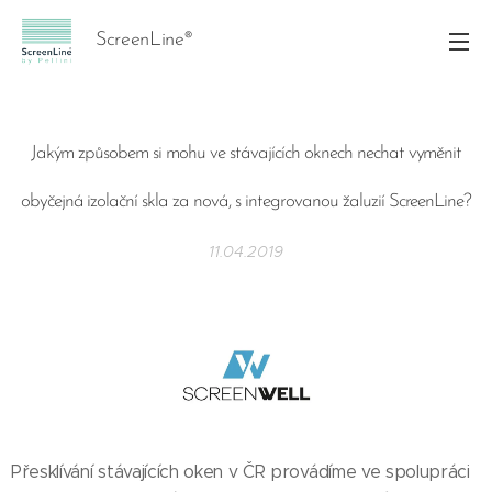
ScreenLine®
Jakým způsobem si mohu ve stávajících oknech nechat vyměnit
obyčejná izolační skla za nová, s integrovanou žaluzií ScreenLine?
11.04.2019
Přesklívání stávajících oken v ČR provádíme ve spolupráci