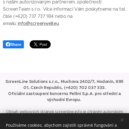
s našim autorizovaným partnerem, společností
ScreenTeam s.r.o.. Více informací Vám poskytneme na tel.
čísle (+420) 737 737 184 nebo na
emailu:
info@screenwell.eu
Share
ScreenLine Solutions s.r.o., Muchova 2402/7, Hodonín, 695
01, Czech Republic, (+420) 702 037 333.
Oficiální zastoupení koncernu Pellini S.p.A. pro střední a
východní Evropu.
Obsah webových stránek
screenline.info
je chráněn autorským
právem.
Jakékoli užití obsahu stránek, včetně publikování nebo jiného šíření
Používáme cookies, abychom zajistili správné fungování a