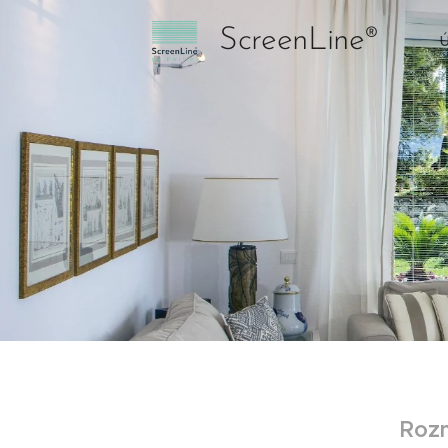
ScreenLine®
Rozm