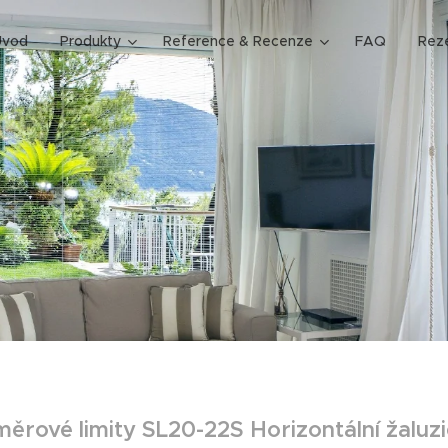
Úvod
Produkty
Reference & Recenze
FAQ
Rez
ěrové limity SL20-22S Horizontální žaluzi