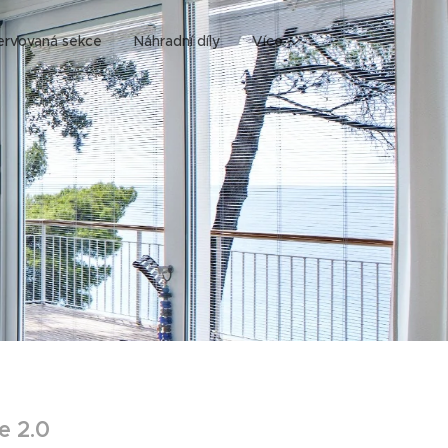
ervovaná sekce
Náhradní díly
Více
e 2.0