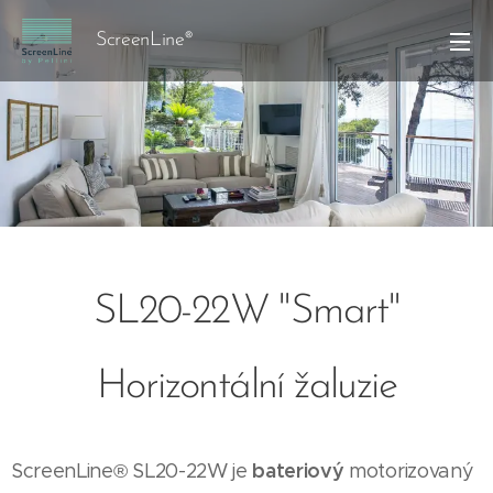
ScreenLine®
SL20-22W "Smart"
Horizontální žaluzie
bateriový
ScreenLine® SL20-22W je
motorizovaný