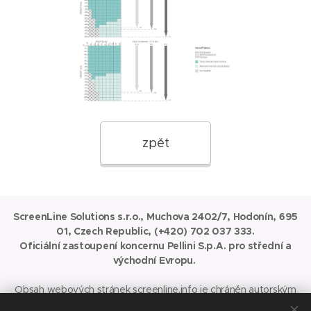
zpět
ScreenLine Solutions s.r.o., Muchova 2402/7, Hodonín, 695
01, Czech Republic, (+420) 702 037 333.
Oficiální zastoupení koncernu Pellini S.p.A. pro střední a
východní Evropu.
Obsah webových stránek
screenline.info
je chráněn autorským
právem.