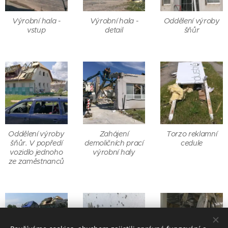
Výrobní hala -
Výrobní hala -
Oddělení výroby
vstup
detail
šňůr
Oddělení výroby
Zahájení
Torzo reklamní
šňůr. V popředí
demoličních prací
cedule
vozidlo jednoho
výrobní haly
ze zaměstnanců