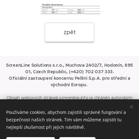
zpět
ScreenLine Solutions s.r.o., Muchova 2402/7, Hodonín, 695
01, Czech Republic, (+420) 702 037 333.
Oficiální zastoupení koncernu Pellini S.p.A. pro střední a
východní Evropu.
Obsah webových stránek
screenline.info
je chráněn autorským
právem.
Jakékoli užití obsahu stránek, včetně publikování nebo jiného šíření
Používáme cookies, abychom zajistili správné fungování a
obsahu těchto stránek, je bez písemného souhlasu ScreenLine
bezpečnost našich stránek. Tím vám můžeme zajistit tu
Solutions s.r.o. zakázáno.
nejlepší zkušenost při jejich návštěvě.
ScreenLine® je ochrannou známkou koncernu Pellini S.p.A.